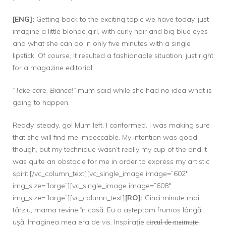
[ENG]:
Getting back to the exciting topic we have today, just
imagine a little blonde girl, with curly hair and big blue eyes
and what she can do in only five minutes with a single
lipstick. Of course, it resulted a fashionable situation, just right
for a magazine editorial.
“Take care, Bianca!”
mum said while she had no idea what is
going to happen.
Ready, steady, go! Mum left, I conformed. I was making sure
that she will find me impeccable. My intention was good
though, but my technique wasn’t really my cup of the and it
was quite an obstacle for me in order to express my artistic
spirit.[/vc_column_text][vc_single_image image=”602″
img_size=”large”][vc_single_image image=”608″
img_size=”large”][vc_column_text]
[RO]:
Cinci minute mai
târziu, mama revine în casă. Eu o așteptam frumos lângă
ușă. Imaginea mea era de vis. Inspirație c̶i̶r̶c̶u̶l̶ ̶d̶e̶ ̶m̶a̶i̶m̶u̶ț̶e̶