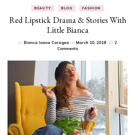
BEAUTY
BLOG
FASHION
Red Lipstick Drama & Stories With
Little Bianca
by
Bianca Ioana Caragea
on
March 10, 2018
2
on
Comments
Red
Lipstick
Drama
&
Stories
With
Little
Bianca