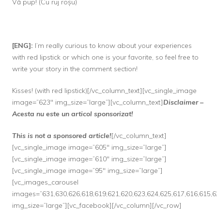
Vă pup! (Cu ruj roșu)
[ENG]:
I’m really curious to know about your experiences
with red lipstick or which one is your favorite, so feel free to
write your story in the comment section!
Kisses! (with red lipstick)[/vc_column_text][vc_single_image
image=”623″ img_size=”large”][vc_column_text]
Disclaimer –
Acesta nu este un articol sponsorizat!
This is not a sponsored article!
[/vc_column_text]
[vc_single_image image=”605″ img_size=”large”]
[vc_single_image image=”610″ img_size=”large”]
[vc_single_image image=”95″ img_size=”large”]
[vc_images_carousel
images=”631,630,626,618,619,621,620,623,624,625,617,616,615,6
img_size=”large”][vc_facebook][/vc_column][/vc_row]