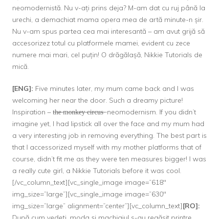
neomodernistă. Nu v-ați prins deja? M-am dat cu ruj până la
urechi, a demachiat mama opera mea de artă minute-n șir.
Nu v-am spus partea cea mai interesantă – am avut grijă să
accesorizez totul cu platformele mamei, evident cu zece
numere mai mari, cel puțin! O drăgălașă, Nikkie Tutorials de
mică.
[ENG]:
Five minutes later, my mum came back and I was
welcoming her near the door. Such a dreamy picture!
Inspiration – t̶h̶e̶ ̶m̶o̶n̶k̶e̶y̶ ̶c̶i̶r̶c̶u̶s̶ ̶ neomodernism. If you didn’t
imagine yet, I had lipstick all over the face and my mum had
a very interesting job in removing everything. The best part is
that I accessorized myself with my mother platforms that of
course, didn’t fit me as they were ten measures bigger! I was
a really cute girl, a Nikkie Tutorials before it was cool.
[/vc_column_text][vc_single_image image=”618″
img_size=”large”][vc_single_image image=”630″
img_size=”large” alignment=”center”][vc_column_text]
[RO]:
După cum vedeți, moda și machiajul s-au regăsit printre