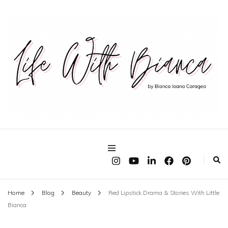
Fashion & Lifestyle Blog
Life With Bianca Blog
Home
Blog
Beauty
Red Lipstick Drama & Stories With Little
Bianca