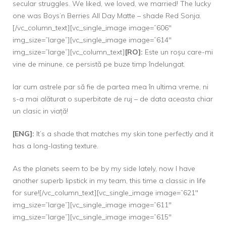
secular struggles. We liked, we loved, we married! The lucky
one was
Boys’n Berries All Day Matte – shade Red Sonja.
[/vc_column_text][vc_single_image image=”606″
img_size=”large”][vc_single_image image=”614″
img_size=”large”][vc_column_text]
[RO]:
Este un roșu care-mi
vine de minune, ce persistă pe buze timp îndelungat.
Iar cum astrele par să fie de partea mea în ultima vreme, ni
s-a mai alăturat o superbitate de ruj – de data aceasta chiar
un clasic in viață!
[ENG]:
It’s a shade that matches my skin tone perfectly and it
has a long-lasting texture.
As the planets seem to be by my side lately, now I have
another superb lipstick in my team, this time a classic in life
for sure![/vc_column_text][vc_single_image image=”621″
img_size=”large”][vc_single_image image=”611″
img_size=”large”][vc_single_image image=”615″