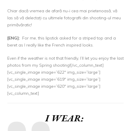
Chiar dacă vremea de afară nu-i cea mai prietenoasă, vă
las să vă delectați cu ultimele fotografii din shooting-ul meu
primăvăratic!
[ENG]:
For me, this lipstick asked for a striped top and a
beret as I really like the French inspired looks.
Even if the weather is not that friendly, I’ll let you enjoy the last
photos from my Spring shooting![/vc_column_text]
[vc_single_image image=”622″ img_size=”large”]
[vc_single_image image=”619″ img_size=”large”]
[vc_single_image image=”620″ img_size=”large”]
[vc_column_text]
I WEAR: