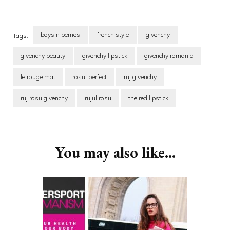
boys'n berries
french style
givenchy
Tags:
givenchy beauty
givenchy lipstick
givenchy romania
le rouge mat
rosul perfect
ruj givenchy
ruj rosu givenchy
rujul rosu
the red lipstick
Post
Navigation
You may also like...