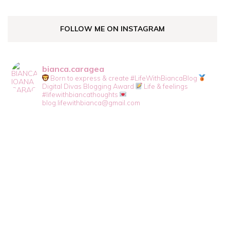
FOLLOW ME ON INSTAGRAM
bianca.caragea
Born to express & create #LifeWithBiancaBlog
Digital Divas Blogging Award
Life & feelings
#lifewithbiancathoughts
blog.lifewithbianca@gmail.com