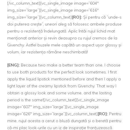
[/vc_column_text][vc_single_image image=”604″
img_size=”large”][vc_single_image image=”616″
img_size=”large”][vc_column_text]
[RO]:
Și pentru că ”unde-s
doi puterea crește”, uneori aleg să folosesc ambele produse
pentru o rezistență îndelungată. Aplic întâi rujul lichid mat
menționat anterior și revin deasupra cu rujul cremos de la
Givenchy. Astfel buzele mele capătă un aspect ușor glossy și
volum, iar rezistența rămâne neschimbată!
[ENG]:
Because two make a better team than one, I choose
to use both products for the perfect look sometimes. I first
apply the liquid lipstick mentioned before and then I apply a
light layer of the creamy lipstick from Givenchy. That way I
obtain a glossy look and some volume, and the lasting
period is the same![/vc_column_text][vc_single_image
image=”607″ img_size=”large”][vc_single_image
image=”626″ img_size=”large”][vc_column_text]
[RO]:
Pentru
mine, rujul acesta a cerut o bluză dungată și o beretă pentru
că-mi plac look-urile cu un iz de inspirație franțuzească.