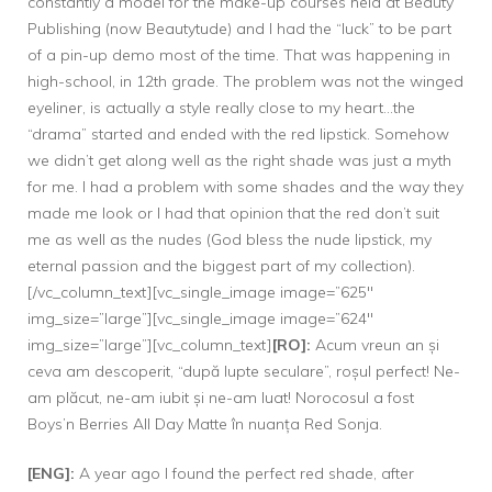
constantly a model for the make-up courses held at
Beauty
Publishing (now Beautytude)
and I had the “luck” to be part
of a pin-up demo most of the time. That was happening in
high-school, in 12th grade. The problem was not the winged
eyeliner, is actually a style really close to my heart…the
“drama” started and ended with the red lipstick. Somehow
we didn’t get along well as the right shade was just a myth
for me. I had a problem with some shades and the way they
made me look or I had that opinion that the red don’t suit
me as well as the nudes (God bless the nude lipstick, my
eternal passion and the biggest part of my collection).
[/vc_column_text][vc_single_image image=”625″
img_size=”large”][vc_single_image image=”624″
img_size=”large”][vc_column_text]
[RO]:
Acum vreun an și
ceva am descoperit, “după lupte seculare”, roșul perfect! Ne-
am plăcut, ne-am iubit și ne-am luat! Norocosul a fost
Boys’n Berries All Day Matte în nuanța Red Sonja.
[ENG]:
A year ago I found the perfect red shade, after