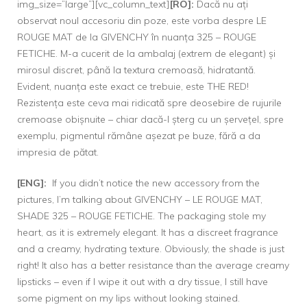
img_size=”large”][vc_column_text]
[RO]:
Dacă nu ați
observat noul accesoriu din poze, este vorba despre
LE
ROUGE MAT de la GIVENCHY
în nuanța 325 – ROUGE
FETICHE. M-a cucerit de la ambalaj (extrem de elegant) și
mirosul discret, până la textura cremoasă, hidratantă.
Evident, nuanța este exact ce trebuie, este THE RED!
Rezistența este ceva mai ridicată spre deosebire de rujurile
cremoase obișnuite – chiar dacă-l șterg cu un șervețel, spre
exemplu, pigmentul rămâne așezat pe buze, fără a da
impresia de pătat.
[ENG]:
If you didn’t notice the new accessory from the
pictures, I’m talking about
GIVENCHY – LE ROUGE MAT
,
SHADE 325 – ROUGE FETICHE. The packaging stole my
heart, as it is extremely elegant. It has a discreet fragrance
and a creamy, hydrating texture. Obviously, the shade is just
right! It also has a better resistance than the average creamy
lipsticks – even if I wipe it out with a dry tissue, I still have
some pigment on my lips without looking stained.