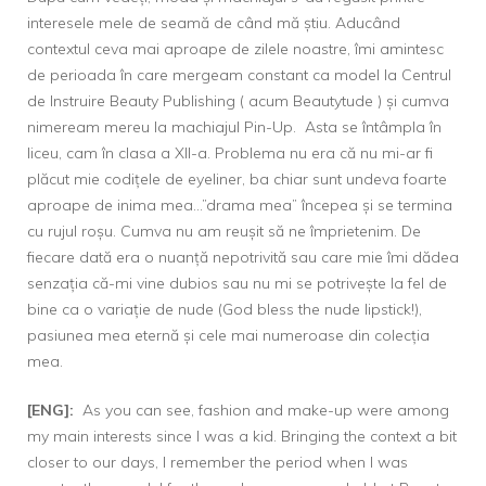
interesele mele de seamă de când mă știu. Aducând
contextul ceva mai aproape de zilele noastre, îmi amintesc
de perioada în care mergeam constant ca model la
Centrul
de Instruire Beauty Publishing ( acum Beautytude )
și cumva
nimeream mereu la machiajul Pin-Up. Asta se întâmpla în
liceu, cam în clasa a XII-a. Problema nu era că nu mi-ar fi
plăcut mie codițele de eyeliner, ba chiar sunt undeva foarte
aproape de inima mea…”drama mea” începea și se termina
cu rujul roșu. Cumva nu am reușit să ne împrietenim. De
fiecare dată era o nuanță nepotrivită sau care mie îmi dădea
senzația că-mi vine dubios sau nu mi se potrivește la fel de
bine ca o variație de nude (God bless the nude lipstick!),
pasiunea mea eternă și cele mai numeroase din colecția
mea.
[ENG]:
As you can see, fashion and make-up were among
my main interests since I was a kid. Bringing the context a bit
closer to our days, I remember the period when I was