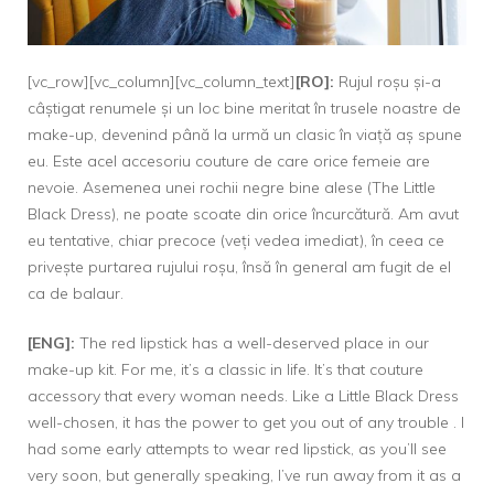
[vc_row][vc_column][vc_column_text]
[RO]:
Rujul roșu și-a
câștigat renumele și un loc bine meritat în trusele noastre de
make-up, devenind până la urmă un clasic în viață aș spune
eu. Este acel accesoriu couture de care orice femeie are
nevoie. Asemenea unei rochii negre bine alese (The Little
Black Dress), ne poate scoate din orice încurcătură. Am avut
eu tentative, chiar precoce (veți vedea imediat), în ceea ce
privește purtarea rujului roșu, însă în general am fugit de el
ca de balaur.
[ENG]:
The red lipstick has a well-deserved place in our
make-up kit. For me, it’s a classic in life. It’s that couture
accessory that every woman needs. Like a Little Black Dress
well-chosen, it has the power to get you out of any trouble . I
had some early attempts to wear red lipstick, as you’ll see
very soon, but generally speaking, I’ve run away from it as a