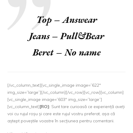
Top – Answear
Jeans – Pull&Bear
Beret – No name
[/vc_column_text][vc_single_image image=”622″
img_size=”large”][/vc_column][/vc_row][vc_row][vc_column]
[vc_single_image image=”603″ img_size=”large”]
[vc_column_text]
[RO]:
Sunt tare curioasă ce experiență aveți
voi cu rujul roșu și care este rujul vostru preferat, așa că
aștept poveștile voastre în secțiunea pentru comentarii.