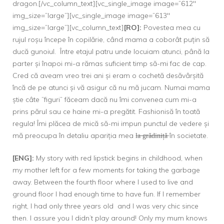
dragon.[/vc_column_text][vc_single_image image=”612″
img_size=”large”][vc_single_image image=”613″
img_size=”large”][vc_column_text]
[RO]:
Povestea mea cu
rujul roșu începe în copilărie, când mama a coborât puțin să
ducă gunoiul. Între etajul patru unde locuiam atunci, până la
parter și înapoi mi-a rămas suficient timp să-mi fac de cap.
Cred că aveam vreo trei ani și eram o cochetă desăvârșită
încă de pe atunci și vă asigur că nu mă jucam. Numai mama
știe câte ”figuri” făceam dacă nu îmi convenea cum mi-a
prins părul sau ce haine mi-a pregătit. Fashionisă în toată
regula! Îmi plăcea de mică să-mi impun punctul de vedere și
mă preocupa în detaliu apariția mea l̶a̶ ̶g̶r̶ă̶d̶i̶n̶i̶ț̶ă̶ în societate.
[ENG]:
My story with red lipstick begins in childhood, when
my mother left for a few moments for taking the garbage
away. Between the fourth floor where I used to live and
ground floor I had enough time to have fun. If I remember
right, I had only three years old and I was very chic since
then. I assure you I didn’t play around! Only my mum knows