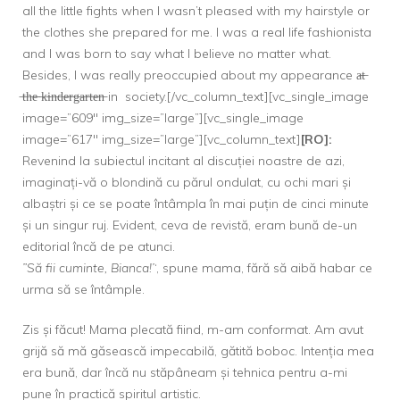
all the little fights when I wasn’t pleased with my hairstyle or
the clothes she prepared for me. I was a real life fashionista
and I was born to say what I believe no matter what.
Besides, I was really preoccupied about my appearance a̶t̶
̶t̶h̶e̶ ̶k̶i̶n̶d̶e̶r̶g̶a̶r̶t̶e̶n̶ in society.[/vc_column_text][vc_single_image
image=”609″ img_size=”large”][vc_single_image
image=”617″ img_size=”large”][vc_column_text]
[RO]:
Revenind la subiectul incitant al discuției noastre de azi,
imaginați-vă o blondină cu părul ondulat, cu ochi mari și
albaștri și ce se poate întâmpla în mai puțin de cinci minute
și un singur ruj. Evident, ceva de revistă, eram bună de-un
editorial încă de pe atunci.
”Să fii cuminte, Bianca!’
‘, spune mama, fără să aibă habar ce
urma să se întâmple.
Zis și făcut! Mama plecată fiind, m-am conformat. Am avut
grijă să mă găsească impecabilă, gătită boboc. Intenția mea
era bună, dar încă nu stăpâneam și tehnica pentru a-mi
pune în practică spiritul artistic.