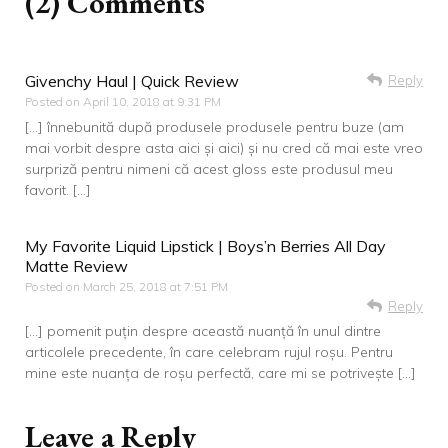
(2) Comments
Givenchy Haul | Quick Review
Reply
Posted on
April 10, 2018 at 9:31 PM
[…] înnebunită după produsele produsele pentru buze (am
mai vorbit despre asta aici și aici) și nu cred că mai este vreo
surpriză pentru nimeni că acest gloss este produsul meu
favorit. […]
My Favorite Liquid Lipstick | Boys’n Berries All Day
Matte Review
Posted on
March 25, 2018 at 7:51 PM
Reply
[…] pomenit puțin despre această nuanță în unul dintre
articolele precedente, în care celebram rujul roșu. Pentru
mine este nuanța de roșu perfectă, care mi se potrivește […]
Leave a Reply